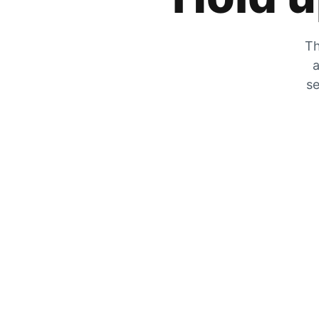
Th
a
se